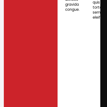
quis
gravida
tortor
congue.
semper
eleifend