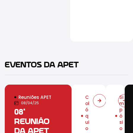
EVENTOS DA APET
Reuniões APET
C
Si
08/04/25
ol
m
ó
p
08ª
q
ó
REUNIÃO
ui
si
o
o
DA APET