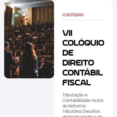
COLÓQUIO
VII
COLÓQUIO
DE
DIREITO
CONTÁBIL
FISCAL
Tributação e
Contabilidade na Era
da Reforma
Tributária: Desafios
da Escrituração e do