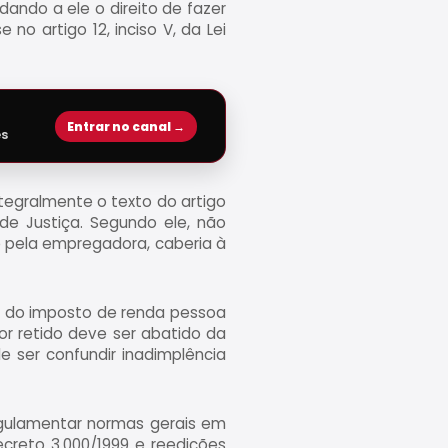
ndo a ele o direito de fazer
o artigo 12, inciso V, da Lei
Entrar no canal →
es
ntegralmente o texto do artigo
l de Justiça. Segundo ele, não
e pela empregadora, caberia à
ão do imposto de renda pessoa
or retido deve ser abatido da
e ser confundir inadimplência
egulamentar normas gerais em
Decreto 3.000/1999 e reedições