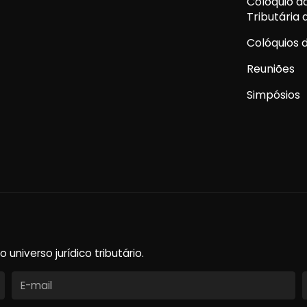
Colóquio d
Tributária
Colóquios d
Reuniões
Simpósios
niverso jurídico tributário.