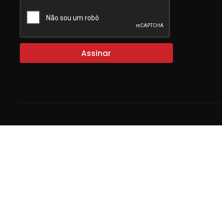
Assinar
Entre em c
(11) 310
(11) 31
(11) 9 
SEG a SEX