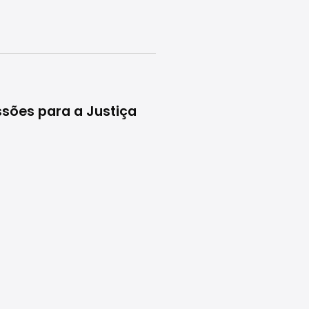
ssões para a Justiça
Governo avança sobre
76
Leia mais