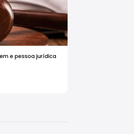
em e pessoa jurídica
Curso de Extensão: Co
a reforma tributária – 
reforma tributária) 2
1.834