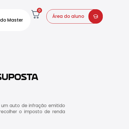
0
Área do aluno
do Master
 SUPOSTA
u um auto de infração emitido
 recolher o imposto de renda