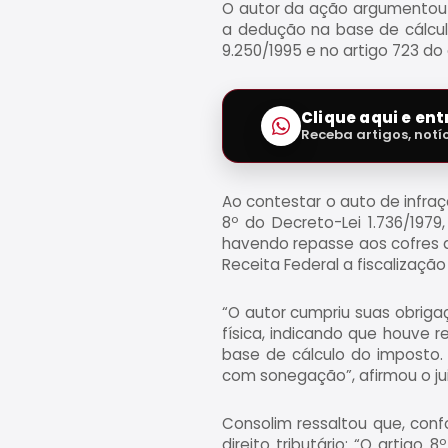
O autor da ação argumentou 
a dedução na base de cálculo
9.250/1995 e no artigo 723 do 
Clique aqui e en
Receba artigos, notí
Ao contestar o auto de infraç
8º do Decreto-Lei 1.736/1979,
havendo repasse aos cofres d
Receita Federal a fiscalizaçã
“O autor cumpriu suas obriga
física, indicando que houve 
base de cálculo do imposto. 
com sonegação”, afirmou o jui
Consolim ressaltou que, con
direito tributário: “O artigo