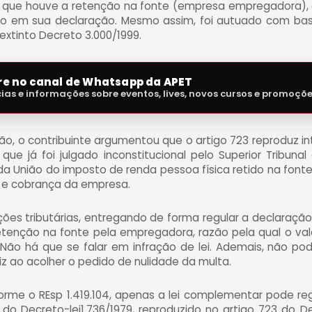
que houve a retenção na fonte (empresa empregadora), da
 em sua declaração. Mesmo assim, foi autuado com base n
extinto Decreto 3.000/1999.
tre no canal de Whatsapp da APET
cias e informações sobre eventos, lives, novos cursos e promoçõ
ão, o contribuinte argumentou que o artigo 723 reproduz i
 que já foi julgado inconstitucional pelo Superior Tribuna
a União do imposto de renda pessoa física retido na font
o e cobrança da empresa.
ções tributárias, entregando de forma regular a declaraç
retenção na fonte pela empregadora, razão pela qual o val
Não há que se falar em infração de lei. Ademais, não pod
z ao acolher o pedido de nulidade da multa.
forme o REsp 1.419.104, apenas a lei complementar pode r
 8º do Decreto-lei1.736/1979, reproduzido no artigo 723 do 