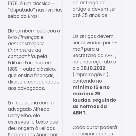
de entrega do
1979, é um clássico –
artigo e devem ter
“disputado” nas livrarias
até 35 anos de
sebo do Brasil.
idade.
Ele também publicou o
Os artigos devem
livro
Finanças e
ser enviados por
e-
demonstrações
mail
para a
financeiras da
Secretaria da APET,
companhia
, pela
no endereço, até o
Editora Forense, em
dia 3
0.10.2022
1989 – outro clássico,
(improrrogável),
que ensina finanças,
contendo no
direito e contabilidade
mínimo 15 e no
aos advogados.
máximo 25
laudas, seguindo
Em coautoria com o
as normas da
advogado Alfredo
ABNT.
Lamy Filho, ele
escreveu o texto que
Cada autor poderá
deu origem à Lei das
participar apenas
Sociedades Anônimas