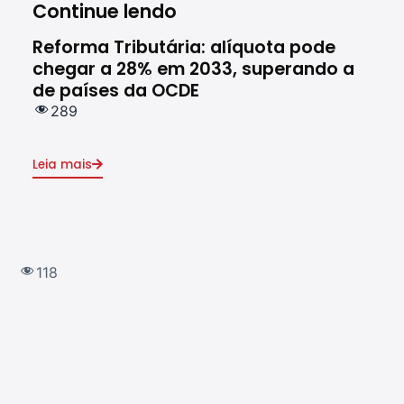
Continue lendo
Reforma Tributária: alíquota pode
Rec
chegar a 28% em 2033, superando a
ces
de países da OCDE
em 
289
1
Leia mais
Leia
118