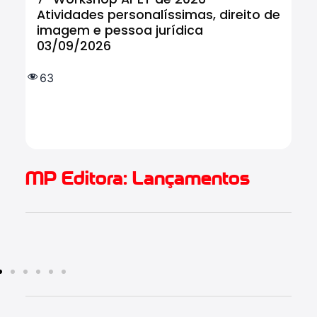
Atividades personalíssimas, direito de
Tr
imagem e pessoa jurídica
In
03/09/2026
tr
IF
e 
63
(
2.
MP Editora: Lançamentos