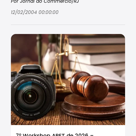
Por Jornal do Commércio/RJ
12/02/2004 00:00:00
7º Workshop APET de 2026 –
Cu