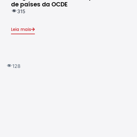
de países da OCDE
em 
315
1
Leia mais
Leia
128