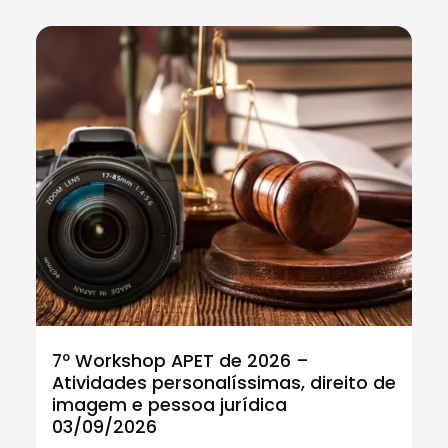
7º Workshop APET de 2026 –
Cu
Atividades personalíssimas, direito de
Tr
imagem e pessoa jurídica
In
03/09/2026
tr