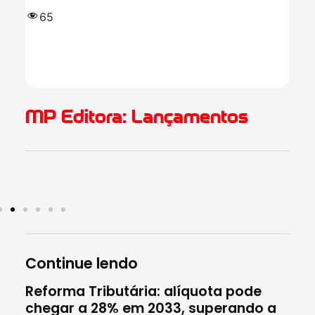
IF
e 
65
(
2
MP Editora: Lançamentos
Continue lendo
Reforma Tributária: alíquota pode
Rec
chegar a 28% em 2033, superando a
ces