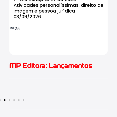
Atividades personalíssimas, direito de
Tr
imagem e pessoa jurídica
In
03/09/2026
tr
IF
e 
25
(
1.
MP Editora: Lançamentos