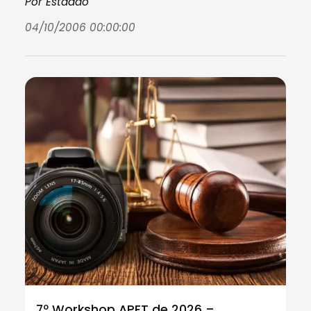
Por Estadão
04/10/2006 00:00:00
7º Workshop APET de 2026 –
Cu