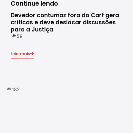
Continue lendo
Devedor contumaz fora do Carf gera
Gov
críticas e deve deslocar discussões
sóc
para a Justiça
co
58
9
Leia mais
Leia
182