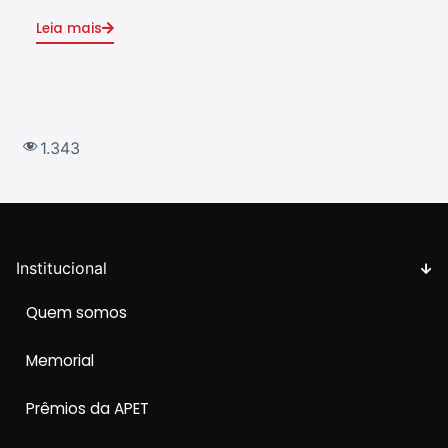
Leia mais
Leia
1.343
Institucional
Quem somos
Memorial
Prêmios da APET