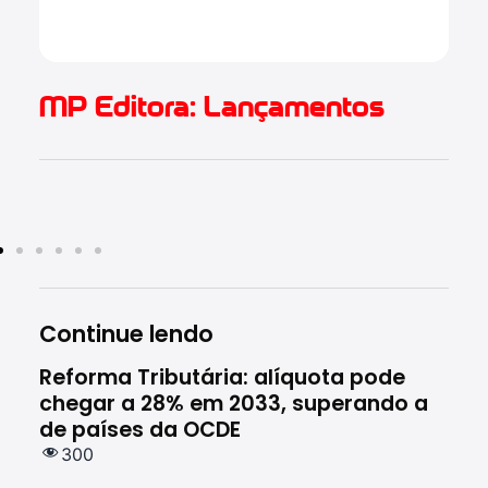
2.
MP Editora: Lançamentos
Continue lendo
Reforma Tributária: alíquota pode
Rec
chegar a 28% em 2033, superando a
ces
de países da OCDE
em 
300
1