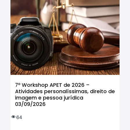
7º Workshop APET de 2026 –
Cu
Atividades personalíssimas, direito de
Tr
imagem e pessoa jurídica
In
03/09/2026
tr
IF
e 
64
(