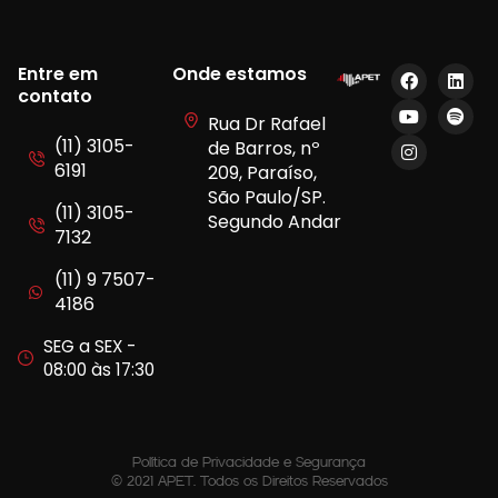
Entre em
Onde estamos
contato
Rua Dr Rafael
(11) 3105-
de Barros, nº
6191
209, Paraíso,
São Paulo/SP.
(11) 3105-
Segundo Andar
7132
(11) 9 7507-
4186
SEG a SEX -
08:00 às 17:30
Política de Privacidade e Segurança
© 2021 APET. Todos os Direitos Reservados