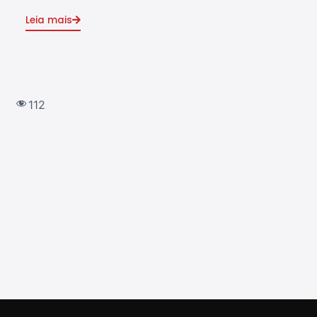
Leia mais
Leia
112