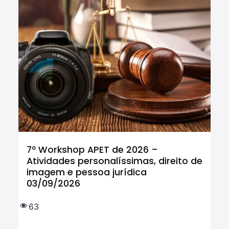
7º Workshop APET de 2026 –
Cu
Atividades personalíssimas, direito de
Tr
imagem e pessoa jurídica
In
03/09/2026
tr
IF
e 
63
(