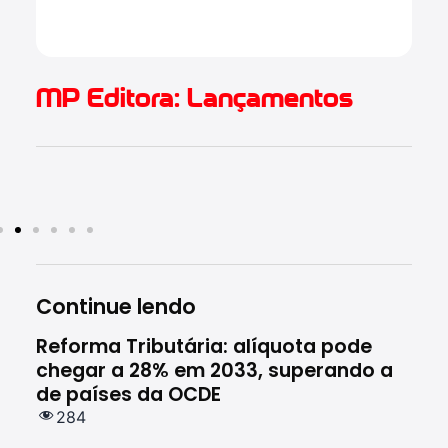
2.
MP Editora: Lançamentos
Continue lendo
Reforma Tributária: alíquota pode
Rec
chegar a 28% em 2033, superando a
ces
de países da OCDE
em 
284
16