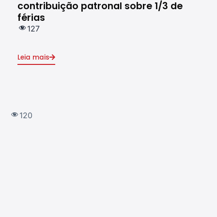
contribuição patronal sobre 1/3 de
de 
férias
do 
127
1
Leia mais
Leia
120