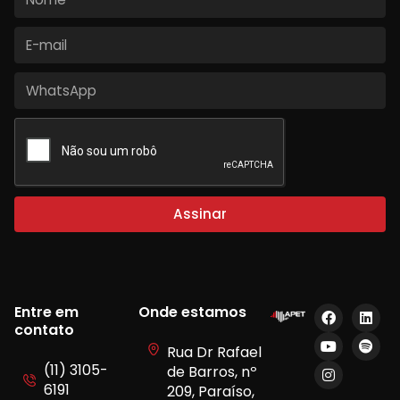
Assinar
Entre em
Onde estamos
contato
Rua Dr Rafael
(11) 3105-
de Barros, nº
6191
209, Paraíso,