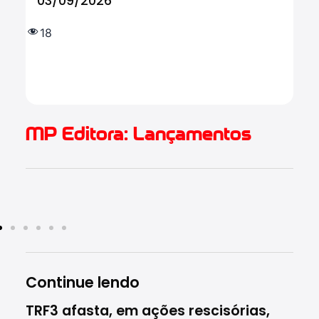
03/09/2026
tr
IF
e 
18
(
1.
MP Editora: Lançamentos
Continue lendo
TRF3 afasta, em ações rescisórias,
Res