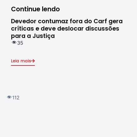
Continue lendo
Devedor contumaz fora do Carf gera
Gov
críticas e deve deslocar discussões
sóc
para a Justiça
co
35
6
Leia mais
Leia
112