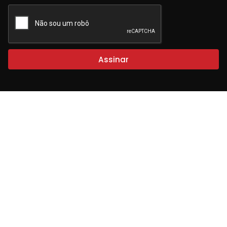
Assinar
Entre em
Onde estamos
contato
Rua Dr Rafael
(11) 3105-
de Barros, nº
6191
209, Paraíso,
São Paulo/SP.
(11) 3105-
Segundo Andar
7132
(11) 9 7507-
4186