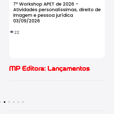
7º Workshop APET de 2026 –
Cu
Atividades personalíssimas, direito de
Tr
imagem e pessoa jurídica
In
03/09/2026
tr
IF
e 
22
(
1.
MP Editora: Lançamentos