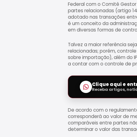
Federal com o Comitê Gestor 
partes relacionadas (artigo 1
adotado nas transações entre
é um conceito da administraçã
em diversas formas de control
Talvez a maior referência sej
relacionadas; porém, controle
sobre importação), além do I
a contar com o controle de pr
Clique aqui e en
Receba artigos, notí
De acordo com o regulamento 
corresponderá ao valor de m
comparáveis entre partes não
determinar o valor das transa