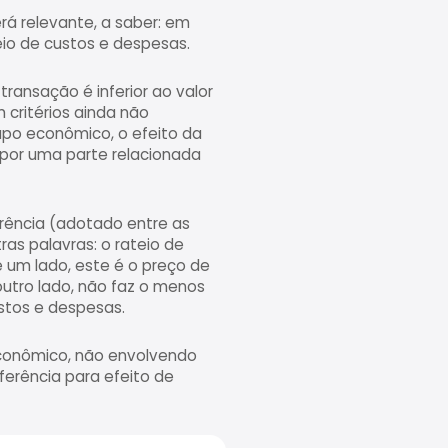
á relevante, a saber: em
io de custos e despesas.
ransação é inferior ao valor
critérios ainda não
po econômico, o efeito da
s por uma parte relacionada
rência (adotado entre as
as palavras: o rateio de
 um lado, este é o preço de
outro lado, não faz o menos
ustos e despesas.
conômico, não envolvendo
sferência para efeito de