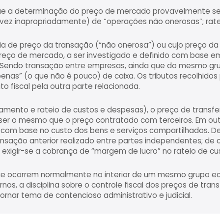
ue a determinação do preço de mercado provavelmente ser
vez inapropriadamente) de “operações não onerosas”; rate
ia de preço da transação (“não onerosa”) ou cujo preço da t
eço de mercado, a ser investigado e definido com base em 
Sendo transação entre empresas, ainda que do mesmo gru
penas” (o que não é pouco) de caixa. Os tributos recolhido
o fiscal pela outra parte relacionada.
mento e rateio de custos e despesas), o preço de transfe
 ser o mesmo que o preço contratado com terceiros. Em outr
o com base no custo dos bens e serviços compartilhados. De
nsação anterior realizado entre partes independentes; de 
 exigir-se a cobrança de “margem de lucro” no rateio de c
que ocorrem normalmente no interior de um mesmo grupo e
nos, a disciplina sobre o controle fiscal dos preços de tran
ornar tema de contencioso administrativo e judicial.