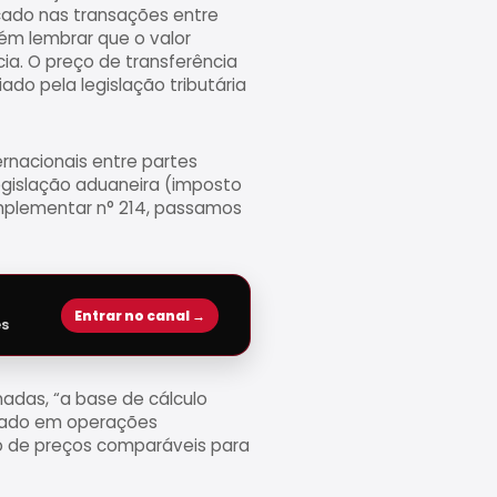
cado nas transações entre
vém lembrar que o valor
ia. O preço de transferência
do pela legislação tributária
ernacionais entre partes
legislação aduaneira (imposto
omplementar n° 214, passamos
Entrar no canal →
es
adas, “a base de cálculo
icado em operações
do de preços comparáveis para