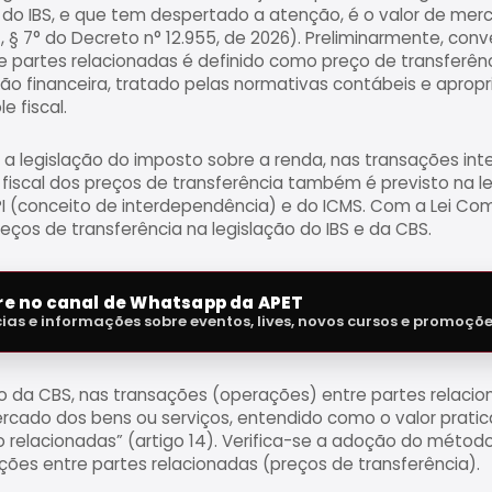
do IBS, e que tem despertado a atenção, é o valor de mer
4, § 7° do Decreto n° 12.955, de 2026). Preliminarmente, con
 partes relacionadas é definido como preço de transferênc
o financeira, tratado pelas normativas contábeis e apropria
e fiscal.
a a legislação do imposto sobre a renda, nas transações int
 fiscal dos preços de transferência também é previsto na 
PI (conceito de interdependência) e do ICMS. Com a Lei C
eços de transferência na legislação do IBS e da CBS.
tre no canal de Whatsapp da APET
cias e informações sobre eventos, lives, novos cursos e promoçõ
da CBS, nas transações (operações) entre partes relacion
ercado dos bens ou serviços, entendido como o valor prat
 relacionadas” (artigo 14). Verifica-se a adoção do méto
ções entre partes relacionadas (preços de transferência).