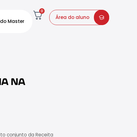
0
Área do aluno
do Master
IA NA
ato conjunto da Receita