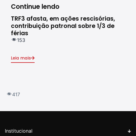
Continue lendo
TRF3 afasta, em ações rescisórias,
Res
contribuição patronal sobre 1/3 de
de 
férias
do 
153
2
Leia mais
Leia
417
Institucional