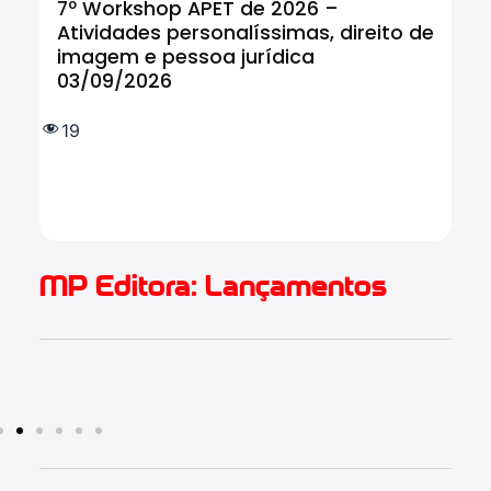
7º Workshop APET de 2026 –
Cu
Atividades personalíssimas, direito de
Tr
imagem e pessoa jurídica
In
03/09/2026
tr
IF
e 
19
(
1.
MP Editora: Lançamentos