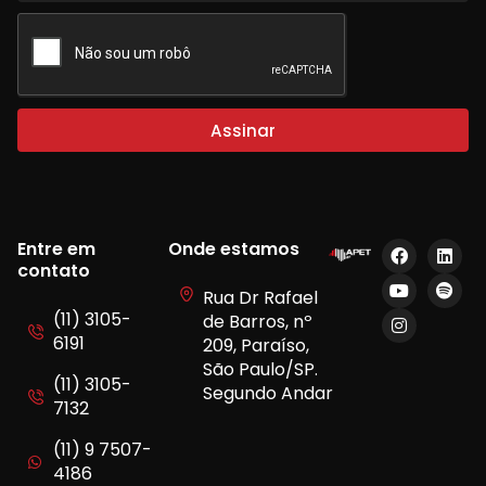
Assinar
Entre em
Onde estamos
contato
Rua Dr Rafael
(11) 3105-
de Barros, nº
6191
209, Paraíso,
São Paulo/SP.
(11) 3105-
Segundo Andar
7132
(11) 9 7507-
4186