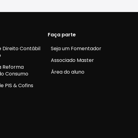
Faça parte
 Direito Contábil
Seja um Fomentador
o
Associado Master
a Reforma
Área do aluno
 do Consumo
e PIS & Cofins