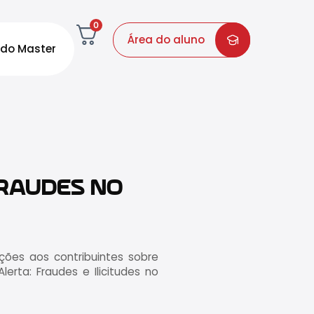
0
Área do aluno
do Master
FRAUDES NO
ações aos contribuintes sobre
lerta: Fraudes e Ilicitudes no