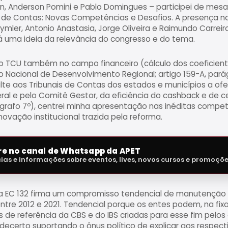
drin, Anderson Pomini e Pablo Domingues – participei de mes
is de Contas: Novas Competências e Desafios. A presença no
ymler, Antonio Anastasia, Jorge Oliveira e Raimundo Carrei
 uma ideia da relevância do congresso e do tema.
o TCU também no campo financeiro (cálculo dos coeficient
 Nacional de Desenvolvimento Regional; artigo 159-A, parágr
e aos Tribunais de Contas dos estados e municípios a ofer
eral e pelo Comitê Gestor, da eficiência do cashback e de c
ágrafo 7º), centrei minha apresentação nas inéditas competê
novação institucional trazida pela reforma.
tre no canal de Whatsapp da APET
cias e informações sobre eventos, lives, novos cursos e promoçõ
 a EC 132 firma um compromisso tendencial de manutenção 
 entre 2012 e 2021. Tendencial porque os entes podem, na fi
s de referência da CBS e do IBS criadas para esse fim pelos 
6 – decerto suportando o ônus político de explicar aos respec