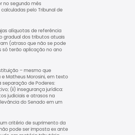
gor no segundo mês
 calculadas pelo Tribunal de
ujas alíquotas de referência
 gradual dos tributos atuais
firam (atraso que não se pode
s só terão aplicação no ano
bstituição – mesmo que
a e Matheus Morosini, em texto
 à separação de Poderes:
; (ii) insegurança jurídica:
s judiciais e atrasos na
relevância do Senado em um
 um critério de suprimento da
 não pode ser imposta ex ante