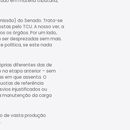
tudo em matéria tributária,
missão) do Senado. Trata-se
stas pelo TCU. A nosso ver, a
s os órgãos. Por um lado,
m ser desprezadas sem mais.
e política, se este nada
prias diferentes das de
do na etapa anterior – sem
sas em que assenta. O
quotas de referência
vios injustificados ou
, a manutenção da carga
eto de vasta produção
.