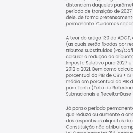
distanciam daqueles parâmet
período de transição de 2027 
dele, de forma pretensamente 
permanente. Cuidemos separ
A teor do artigo 130 do ADCT,
(as quais serão fixadas por 
tributos substituídos (PIS/Cof
calcular a redução da alíquo
Imposto Seletivo para 2027 e 
2012 a 2021. Bem como calcul
porcentual do PIB de CBS + I
média em porcentual do PIB de I
para tanto (Teto de Referênci
Subnacionais e Receita-Base 
Já para o período permanente,
que reduza ou aumente a arr
das respectivas alíquotas de 
Constituição não atribui comp