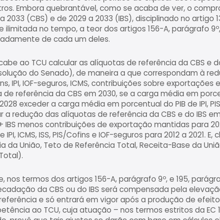
ros. Embora quebrantável, como se acaba de ver, o compr
a 2033 (CBS) e de 2029 a 2033 (IBS), disciplinado no artigo
ilimitada no tempo, a teor dos artigos 156-A, parágrafo 9º, 
adamente de cada um deles.
 cabe ao TCU calcular as alíquotas de referência da CBS e d
resolução do Senado), de maneira a que correspondam à re
ins, IPI, IOF-seguros, ICMS, contribuições sobre exportações 
ta de referência da CBS em 2030, se a carga média em porce
2028 exceder a carga média em porcentual do PIB de IPI, PI
ar a redução das alíquotas de referência da CBS e do IBS e
S + IBS menos contribuições de exportação mantidas para 2
PI, ICMS, ISS, PIS/Cofins e IOF-seguros para 2012 a 2021. E, c
a da União, Teto de Referência Total, Receita-Base da Uni
Total).
 nos termos dos artigos 156-A, parágrafo 9º, e 195, parágraf
ecadação da CBS ou do IBS será compensada pela elevação
referência e só entrará em vigor após a produção de efeito
etência ao TCU, cuja atuação – nos termos estritos da EC 1