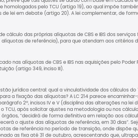
o, prevê que tais ajustes se darão com base em cálculos e
 e homologados pelo TCU (artigo 19), ao qual impõe també
 de lei em debate (artigo 20). A lei complementar, de form
 cálculo das próprias alíquotas de CBS e IBS dos serviços 
líquotas de referência), para que atendam aos critérios do a
licado nas alíquotas de CBS e IBS nas aquisições pelo Poder 
ição (artigo 349, inciso III).
stão jurídica central: qual a vinculatividade dos cálculos 
 para a fixação das alíquotas? A LC 214 parece encaminhar-s
parágrafo 2º, incisos IV e V (disciplina das alterações na lei
 TCU, após solicitar ajustes na metodologia ou nos cálculo
órgãos, “decidirá de forma definitiva em relação aos cálc
ecerá o ajuste das alíquotas de referência, em 30 dias”. Se
uotas de referência no período de transição, onde dispõe qu
nado as fixa até 31 de outubro, acrescentando que, ultrap