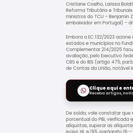
Cristiane Coelho, Larissa Bol
Reforma Tributária e Tribuna
ministros do TCU – Benjamin Z
embaixador em Portugal) – dá
Embora a EC 132/2023 acione 
estados e municípios no Fundo
Complementar 214/2025 facult
avaliação, pelo Executivo fed
CBS e do IBS (artigo 475, par
de Contas da União, notável i
Clique aqui e en
Receba artigos, notí
De saída, vale constatar que
porcentual do PIB, verificada
alíquotas, superar as alíquota
inciso XII, e 195, parágrafo 1