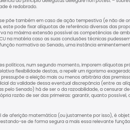
diência ao princípio delegatus delegare non potest – sobre
ade é redobrado.
e se põe também em caso de ação tempestiva (e não de o
 este pode fixar alíquotas de referência diversas das propo
rva na máxima extensão possível as competências de ambo
 TCU na matéria caso as suas conclusões técnicas pudesse
buir função normativa ao Senado, uma instância eminentement
tes políticos, num segundo momento, imporem alíquotas pró
lativa flexibilidade destas, a repelir um rigorismo exagera
co pressupõe a eleição mais ou menos arbitrária das premis
icial da validade dessa eventual discrepância (entre as alí
s pelo Senado) há de ser o da razoabilidade, a censurar des
pria razão de ser das primeiras: garantir, quanto possível
el de aferição matemática (ou justamente por isso), é obj
, prestando-se de forma segura a mais essa relevante função