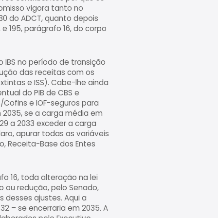
omisso vigora tanto no
 130 do ADCT, quanto depois
e 195, parágrafo 16, do corpo
o IBS no período de transição
dução das receitas com os
extintas e ISS). Cabe-lhe ainda
ntual do PIB de CBS e
S/Cofins e IOF-seguros para
m 2035, se a carga média em
029 a 2033 exceder a carga
laro, apurar todas as variáveis
ão, Receita-Base dos Entes
o 16, toda alteração na lei
 ou redução, pelo Senado,
s desses ajustes. Aqui a
32 – se encerraria em 2035. A