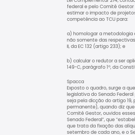
Lei Complementar 214, contud
federal e pelo Comitê Gestor
estimar o impacto de projetos
competência ao TCU para:
a) homologar a metodologia de
não somente das respectivas a
II, da EC 132 (artigo 233); e
b) calcular o redutor a ser ap
149-C, parágrafo 1º, da Constitu
Spacca
Exposto o quadro, surge a que
legislativa do Senado Federal
seja pela dicção do artigo 19, 
permanente), quando diz que o
Comitê Gestor, ouvidos esses 
Senado Federal”, que “estabel
que trata da fixação das alíq
setembro de cada ano, e o Se