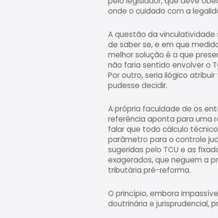
pelo legislador, que deve obe
onde o cuidado com a legalid
A questão da vinculatividad
de saber se, e em que medida,
melhor solução é a que prese
não faria sentido envolver o
Por outro, seria ilógico atri
pudesse decidir.
A própria faculdade de os en
referência aponta para uma re
falar que todo cálculo técni
parâmetro para o controle jud
sugeridas pelo TCU e as fixada
exagerados, que neguem a pró
tributária pré-reforma.
O princípio, embora impassív
doutrinária e jurisprudencial