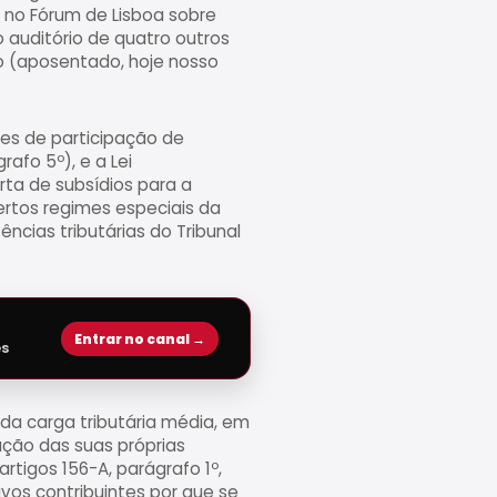
a no Fórum de Lisboa sobre
 auditório de quatro outros
ro (aposentado, hoje nosso
es de participação de
afo 5º), e a Lei
ta de subsídios para a
ertos regimes especiais da
ncias tributárias do Tribunal
Entrar no canal →
es
da carga tributária média, em
xação das suas próprias
artigos 156-A, parágrafo 1º,
tivos contribuintes por que se