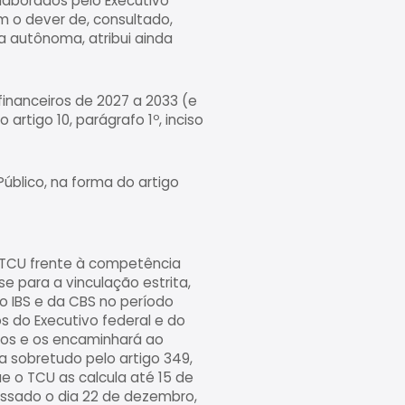
laborados pelo Executivo
m o dever de, consultado,
a autônoma, atribui ainda
financeiros de 2027 a 2033 (e
rtigo 10, parágrafo 1º, inciso
Público, na forma do artigo
do TCU frente à competência
e para a vinculação estrita,
 do IBS e da CBS no período
s do Executivo federal e do
ulos e os encaminhará ao
ja sobretudo pelo artigo 349,
e o TCU as calcula até 15 de
assado o dia 22 de dezembro,