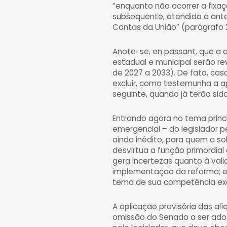
“enquanto não ocorrer a fixa
subsequente, atendida a anter
Contas da União” (parágrafo 2
Anote-se, en passant, que a ap
estadual e municipal serão re
de 2027 a 2033). De fato, cas
excluir, como testemunha a a
seguinte, quando já terão sido
Entrando agora no tema princ
emergencial – do legislador p
ainda inédito, para quem a so
desvirtua a função primordial 
gera incertezas quanto à vali
implementação da reforma; e
tema de sua competência excl
A aplicação provisória das al
omissão do Senado a ser adot