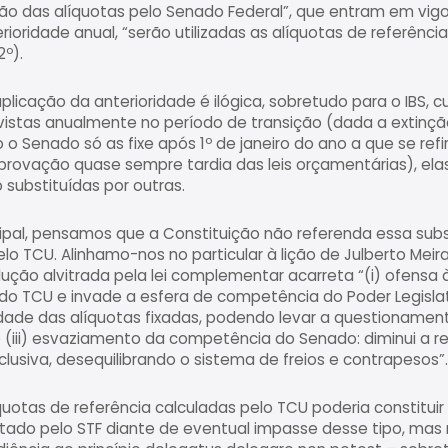
ção das alíquotas pelo Senado Federal”, que entram em vi
ioridade anual, “serão utilizadas as alíquotas de referência
º).
licação da anterioridade é ilógica, sobretudo para o IBS, c
vistas anualmente no período de transição (dada a extinção
o o Senado só as fixe após 1º de janeiro do ano a que se re
provação quase sempre tardia das leis orçamentárias), ela
 substituídas por outras.
ipal, pensamos que a Constituição não referenda essa su
elo TCU. Alinhamo-nos no particular à lição de Julberto Meir
lução alvitrada pela lei complementar acarreta “(i) ofensa
do TCU e invade a esfera de competência do Poder Legislativo
dade das alíquotas fixadas, podendo levar a questionamento
 (iii) esvaziamento da competência do Senado: diminui a 
usiva, desequilibrando o sistema de freios e contrapesos”.
íquotas de referência calculadas pelo TCU poderia constituir
ado pelo STF diante de eventual impasse desse tipo, mas