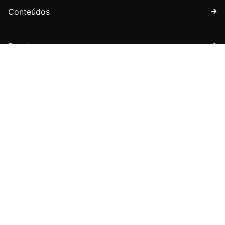
Conteúdos
Eventos
Faça parte
Assine nossa newsletter
Receba boletins com novidades sobre a APET e sobre
o universo jurídico tributário.