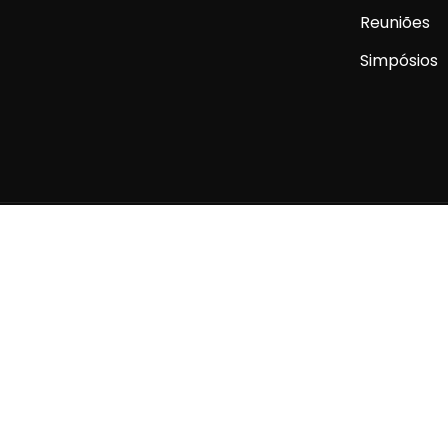
Reuniões
Simpósios
niverso jurídico tributário.