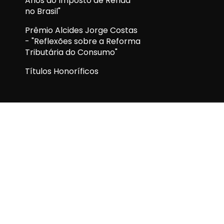
Anos do Imposto de Renda
no Brasil"
Prêmio Alcides Jorge Costas
- "Reflexões sobre a Reforma
Tributária do Consumo"
Títulos Honoríficos
Assine nossa newsletter
Receba boletins com novidades sobre a APET e sobre o u