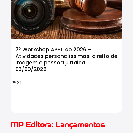
7º Workshop APET de 2026 –
Cu
Atividades personalíssimas, direito de
Tr
imagem e pessoa jurídica
In
03/09/2026
tr
IF
e 
31
(
1.
MP Editora: Lançamentos