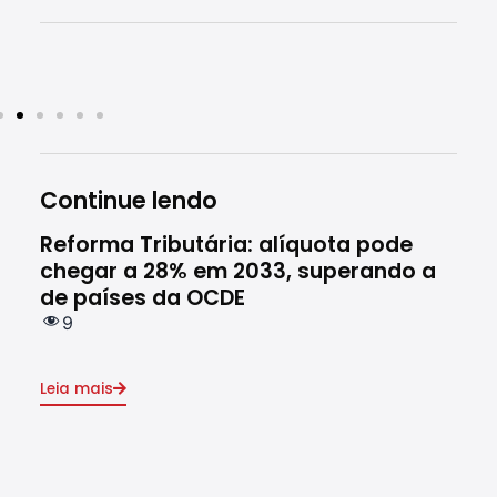
Continue lendo
Reforma Tributária: alíquota pode
Rec
chegar a 28% em 2033, superando a
ces
de países da OCDE
em 
9
8
Leia mais
Leia