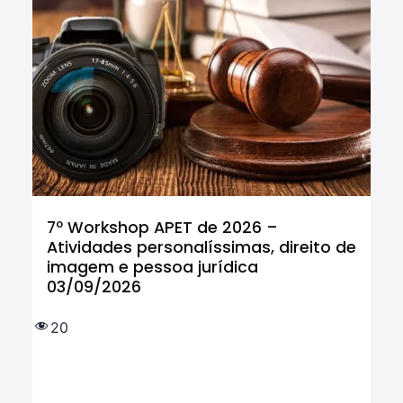
7º Workshop APET de 2026 –
Cu
Atividades personalíssimas, direito de
Tr
imagem e pessoa jurídica
In
03/09/2026
tr
IF
e 
20
(
1.