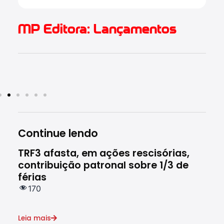
MP Editora: Lançamentos
Continue lendo
TRF3 afasta, em ações rescisórias,
Res
contribuição patronal sobre 1/3 de
de 
férias
do 
170
2
Leia mais
Leia