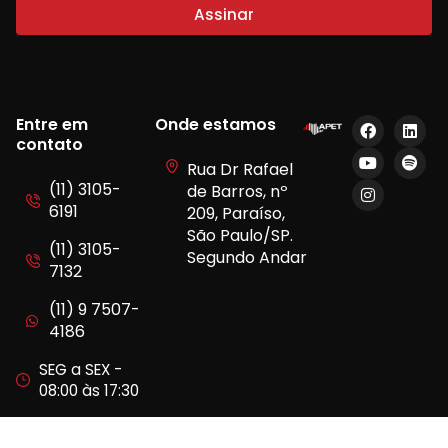
Assinar
Entre em
Onde estamos
contato
Rua Dr Rafael
(11) 3105-
de Barros, nº
6191
209, Paraíso,
São Paulo/SP.
(11) 3105-
Segundo Andar
7132
(11) 9 7507-
4186
SEG a SEX -
08:00 às 17:30