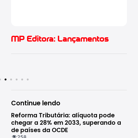
(
2.
MP Editora: Lançamentos
Continue lendo
Reforma Tributária: alíquota pode
Rec
chegar a 28% em 2033, superando a
ces
de países da OCDE
em 
258
1