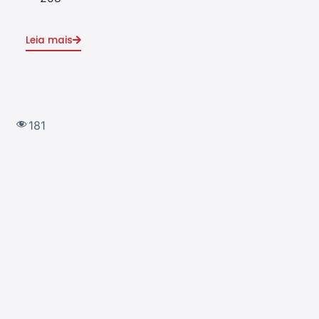
Leia mais
Leia
181