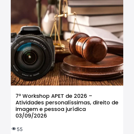
7º Workshop APET de 2026 –
Cu
Atividades personalíssimas, direito de
Tr
imagem e pessoa jurídica
In
03/09/2026
tr
IF
e 
55