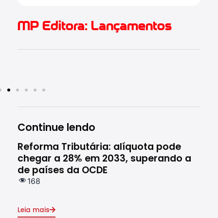
MP Editora: Lançamentos
Continue lendo
Reforma Tributária: alíquota pode
Rec
chegar a 28% em 2033, superando a
ces
de países da OCDE
em 
168
1
Leia mais
Leia