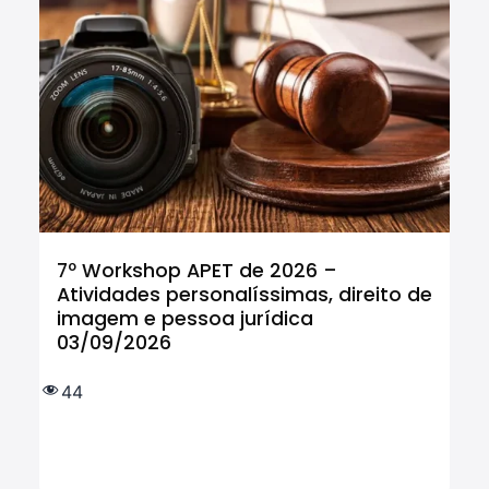
7º Workshop APET de 2026 –
Cu
Atividades personalíssimas, direito de
Tr
imagem e pessoa jurídica
In
03/09/2026
tr
IF
e 
44
(
2