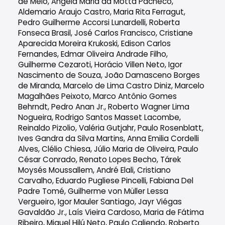
de Melo, Ângela Maria da Motta Pacheco,
Aldemario Araujo Castro, Maria Rita Ferragut,
Pedro Guilherme Accorsi Lunardelli, Roberta
Fonseca Brasil, José Carlos Francisco, Cristiane
Aparecida Moreira Krukoski, Edison Carlos
Fernandes, Edmar Oliveira Andrade Filho,
Guilherme Cezaroti, Horácio Villen Neto, Igor
Nascimento de Souza, João Damasceno Borges
de Miranda, Marcelo de Lima Castro Diniz, Marcelo
Magalhães Peixoto, Marco Antônio Gomes
Behrndt, Pedro Anan Jr., Roberto Wagner Lima
Nogueira, Rodrigo Santos Masset Lacombe,
Reinaldo Pizolio, Valéria Gutjahr, Paulo Rosenblatt,
Ives Gandra da Silva Martins, Anna Emilia Cordelli
Alves, Clélio Chiesa, Júlio Maria de Oliveira, Paulo
César Conrado, Renato Lopes Becho, Tárek
Moysés Moussallem, André Elali, Cristiano
Carvalho, Eduardo Pugliese Pincelli, Fabiana Del
Padre Tomé, Guilherme von Müller Lessa
Vergueiro, Igor Mauler Santiago, Jayr Viégas
Gavaldão Jr., Laís Vieira Cardoso, Maria de Fátima
Ribeiro, Miguel Hilú Neto, Paulo Caliendo, Roberto