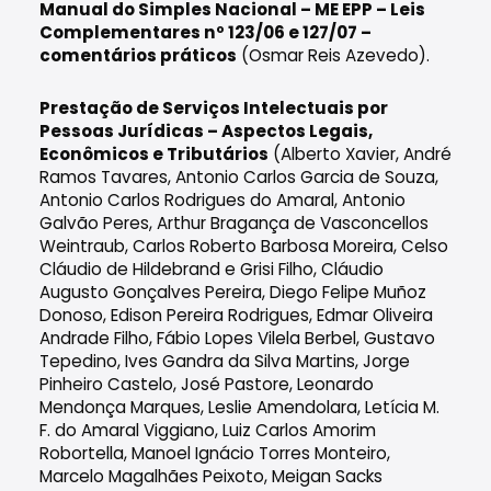
Manual do Simples Nacional – ME EPP – Leis
Complementares nº 123/06 e 127/07 –
comentários práticos
(Osmar Reis Azevedo).
Prestação de Serviços Intelectuais por
Pessoas Jurídicas – Aspectos Legais,
Econômicos e Tributários
(Alberto Xavier, André
Ramos Tavares, Antonio Carlos Garcia de Souza,
Antonio Carlos Rodrigues do Amaral, Antonio
Galvão Peres, Arthur Bragança de Vasconcellos
Weintraub, Carlos Roberto Barbosa Moreira, Celso
Cláudio de Hildebrand e Grisi Filho, Cláudio
Augusto Gonçalves Pereira, Diego Felipe Muñoz
Donoso, Edison Pereira Rodrigues, Edmar Oliveira
Andrade Filho, Fábio Lopes Vilela Berbel, Gustavo
Tepedino, Ives Gandra da Silva Martins, Jorge
Pinheiro Castelo, José Pastore, Leonardo
Mendonça Marques, Leslie Amendolara, Letícia M.
F. do Amaral Viggiano, Luiz Carlos Amorim
Robortella, Manoel Ignácio Torres Monteiro,
Marcelo Magalhães Peixoto, Meigan Sacks