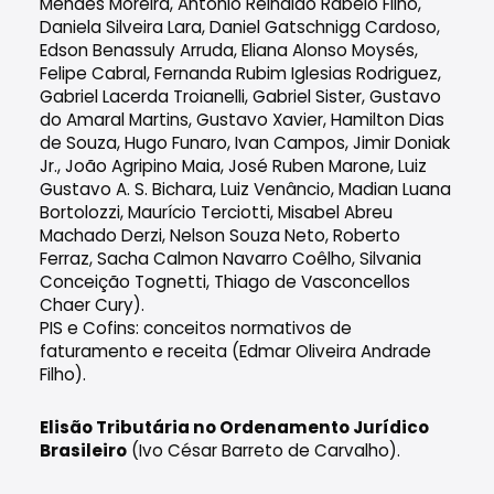
Mendes Moreira, Antônio Reinaldo Rabelo Filho,
Daniela Silveira Lara, Daniel Gatschnigg Cardoso,
Edson Benassuly Arruda, Eliana Alonso Moysés,
Felipe Cabral, Fernanda Rubim Iglesias Rodriguez,
Gabriel Lacerda Troianelli, Gabriel Sister, Gustavo
do Amaral Martins, Gustavo Xavier, Hamilton Dias
de Souza, Hugo Funaro, Ivan Campos, Jimir Doniak
Jr., João Agripino Maia, José Ruben Marone, Luiz
Gustavo A. S. Bichara, Luiz Venâncio, Madian Luana
Bortolozzi, Maurício Terciotti, Misabel Abreu
Machado Derzi, Nelson Souza Neto, Roberto
Ferraz, Sacha Calmon Navarro Coêlho, Silvania
Conceição Tognetti, Thiago de Vasconcellos
Chaer Cury).
PIS e Cofins: conceitos normativos de
faturamento e receita (Edmar Oliveira Andrade
Filho).
Elisão Tributária no Ordenamento Jurídico
Brasileiro
(Ivo César Barreto de Carvalho).