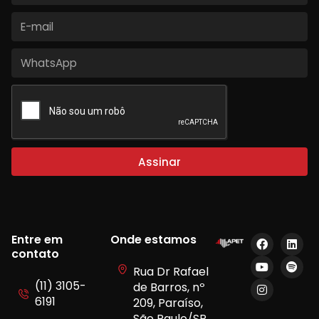
Assinar
Entre em
Onde estamos
contato
Rua Dr Rafael
(11) 3105-
de Barros, nº
6191
209, Paraíso,
São Paulo/SP.