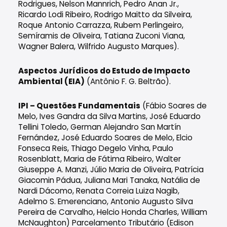
Rodrigues, Nelson Mannrich, Pedro Anan Jr.,
Ricardo Lodi Ribeiro, Rodrigo Maitto da Silveira,
Roque Antonio Carrazza, Rubem Perlingeiro,
Semíramis de Oliveira, Tatiana Zuconi Viana,
Wagner Balera, Wilfrido Augusto Marques).
Aspectos Jurídicos do Estudo de Impacto
Ambiental (EIA)
(Antônio F. G. Beltrão).
IPI – Questões Fundamentais
(Fábio Soares de
Melo, Ives Gandra da Silva Martins, José Eduardo
Tellini Toledo, German Alejandro San Martín
Fernández, José Eduardo Soares de Melo, Elcio
Fonseca Reis, Thiago Degelo Vinha, Paulo
Rosenblatt, Maria de Fátima Ribeiro, Walter
Giuseppe A. Manzi, Júlio Maria de Oliveira, Patrícia
Giacomin Pádua, Juliana Mari Tanaka, Natália de
Nardi Dácomo, Renata Correia Luiza Nagib,
Adelmo S. Emerenciano, Antonio Augusto Silva
Pereira de Carvalho, Helcio Honda Charles, William
McNaughton) Parcelamento Tributário (Edison