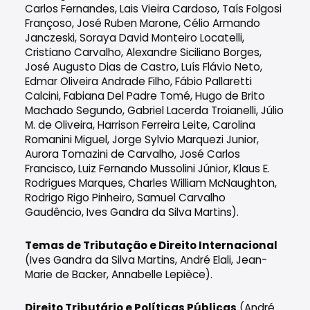
Carlos Fernandes, Lais Vieira Cardoso, Taís Folgosi
Françoso, José Ruben Marone, Célio Armando
Janczeski, Soraya David Monteiro Locatelli,
Cristiano Carvalho, Alexandre Siciliano Borges,
José Augusto Dias de Castro, Luís Flávio Neto,
Edmar Oliveira Andrade Filho, Fábio Pallaretti
Calcini, Fabiana Del Padre Tomé, Hugo de Brito
Machado Segundo, Gabriel Lacerda Troianelli, Júlio
M. de Oliveira, Harrison Ferreira Leite, Carolina
Romanini Miguel, Jorge Sylvio Marquezi Junior,
Aurora Tomazini de Carvalho, José Carlos
Francisco, Luiz Fernando Mussolini Júnior, Klaus E.
Rodrigues Marques, Charles William McNaughton,
Rodrigo Rigo Pinheiro, Samuel Carvalho
Gaudêncio, Ives Gandra da Silva Martins).
Temas de Tributação e Direito Internacional
(Ives Gandra da Silva Martins, André Elali, Jean-
Marie de Backer, Annabelle Lepièce).
Direito Tributário e Políticas Públicas
(André