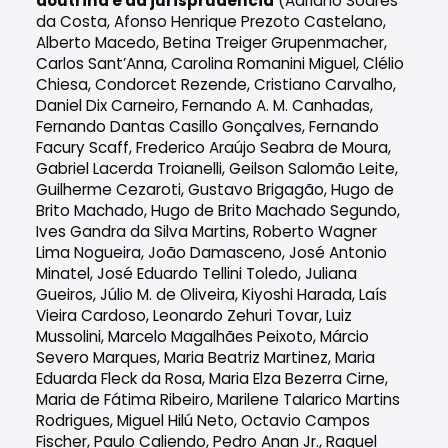
doutrina e da jurisprudência
(Adriano Soares
da Costa, Afonso Henrique Prezoto Castelano,
Alberto Macedo, Betina Treiger Grupenmacher,
Carlos Sant’Anna, Carolina Romanini Miguel, Clélio
Chiesa, Condorcet Rezende, Cristiano Carvalho,
Daniel Dix Carneiro, Fernando A. M. Canhadas,
Fernando Dantas Casillo Gonçalves, Fernando
Facury Scaff, Frederico Araújo Seabra de Moura,
Gabriel Lacerda Troianelli, Geilson Salomão Leite,
Guilherme Cezaroti, Gustavo Brigagão, Hugo de
Brito Machado, Hugo de Brito Machado Segundo,
Ives Gandra da Silva Martins, Roberto Wagner
Lima Nogueira, João Damasceno, José Antonio
Minatel, José Eduardo Tellini Toledo, Juliana
Gueiros, Júlio M. de Oliveira, Kiyoshi Harada, Laís
Vieira Cardoso, Leonardo Zehuri Tovar, Luiz
Mussolini, Marcelo Magalhães Peixoto, Márcio
Severo Marques, Maria Beatriz Martinez, Maria
Eduarda Fleck da Rosa, Maria Elza Bezerra Cirne,
Maria de Fátima Ribeiro, Marilene Talarico Martins
Rodrigues, Miguel Hilú Neto, Octavio Campos
Fischer, Paulo Caliendo, Pedro Anan Jr., Raquel