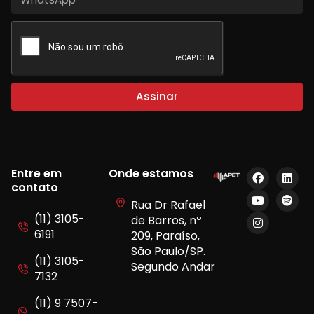
Assinar
Entre em
Onde estamos
contato
Rua Dr Rafael
(11) 3105-
de Barros, nº
6191
209, Paraíso,
São Paulo/SP.
(11) 3105-
Segundo Andar
7132
(11) 9 7507-