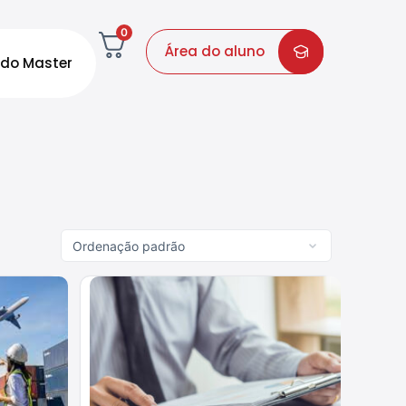
0
Área do aluno
do Master