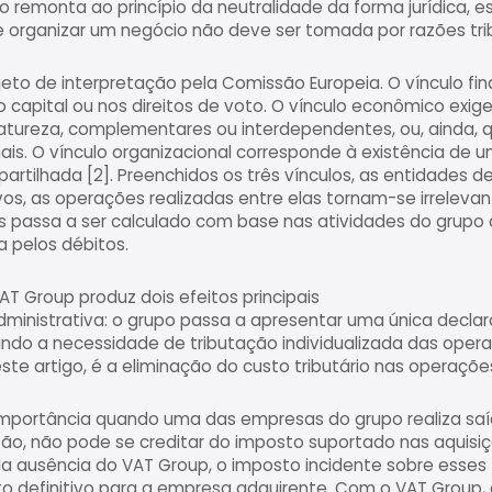
uto remonta ao princípio da neutralidade da forma jurídica, 
 organizar um negócio não deve ser tomada por razões trib
jeto de interpretação pela Comissão Europeia. O vínculo fi
o capital ou nos direitos de voto. O vínculo econômico exig
reza, complementares ou interdependentes, ou, ainda, 
. O vínculo organizacional corresponde à existência de u
tilhada [2]. Preenchidos os três vínculos, as entidades d
os, as operações realizadas entre elas tornam-se irrelevan
os passa a ser calculado com base nas atividades do grupo
a pelos débitos.
AT Group produz dois efeitos principais
administrativa: o grupo passa a apresentar uma única declara
ndo a necessidade de tributação individualizada das opera
este artigo, é a eliminação do custo tributário nas operaç
importância quando uma das empresas do grupo realiza saí
zão, não pode se creditar do imposto suportado nas aquisiç
 ausência do VAT Group, o imposto incidente sobre esses 
o definitivo para a empresa adquirente. Com o VAT Group, 