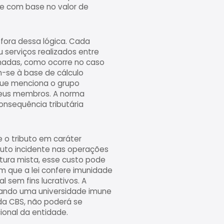
ive com base no valor de
fora dessa lógica. Cada
serviços realizados entre
onadas, como ocorre no caso
-se à base de cálculo
 que menciona o grupo
 seus membros. A norma
consequência tributária
 o tributo em caráter
buto incidente nas operações
tura mista, esse custo pode
em que a lei confere imunidade
l sem fins lucrativos. A
quando uma universidade imune
 da CBS, não poderá se
cional da entidade.