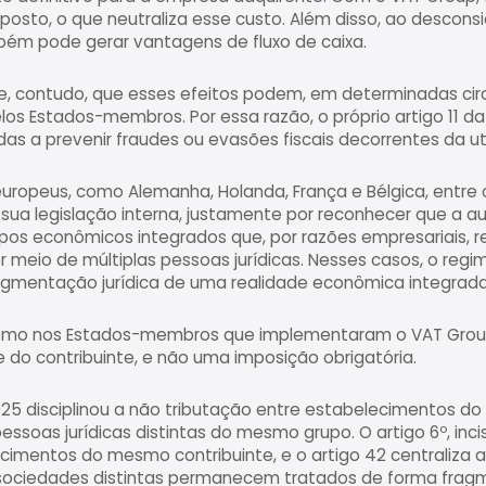
imposto, o que neutraliza esse custo. Além disso, ao descon
ém pode gerar vantagens de fluxo de caixa.
e, contudo, que esses efeitos podem, em determinadas cir
los Estados-membros. Por essa razão, o próprio artigo 11 da
s a prevenir fraudes ou evasões fiscais decorrentes da ut
europeus, como Alemanha, Holanda, França e Bélgica, entre 
ua legislação interna, justamente por reconhecer que a 
pos econômicos integrados que, por razões empresariais, re
 meio de múltiplas pessoas jurídicas. Nesses casos, o regim
agmentação jurídica de uma realidade econômica integrada
mesmo nos Estados-membros que implementaram o VAT Grou
e do contribuinte, e não uma imposição obrigatória.
25 disciplinou a não tributação entre estabelecimentos d
ssoas jurídicas distintas do mesmo grupo. O artigo 6º, inciso 
cimentos do mesmo contribuinte, e o artigo 42 centraliza a a
sociedades distintas permanecem tratados de forma fra