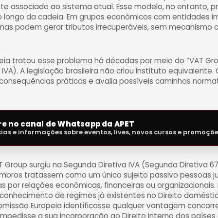
te associado ao sistema atual. Esse modelo, no entanto, p
o longo da cadeia. Em grupos econômicos com entidades im
rnas podem gerar tributos irrecuperáveis, sem mecanismo c
opeia tratou esse problema há décadas por meio do “VAT Grou
 IVA). A legislação brasileira não criou instituto equivalent
s consequências práticas e avalia possíveis caminhos norma
tre no canal de Whatsapp da APET
cias e informações sobre eventos, lives, novos cursos e promoçõ
 Group surgiu na Segunda Diretiva IVA (Segunda Diretiva 67
mbros tratassem como um único sujeito passivo pessoas j
 por relações econômicas, financeiras ou organizacionais.
econhecimento de regimes já existentes no Direito domésti
issão Europeia identificasse qualquer vantagem concorren
mpedisse a sua incorporação ao Direito interno dos países