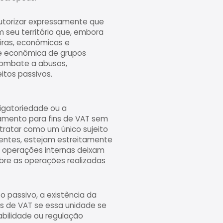
 autorizar expressamente que
seu território que, embora
iras, econômicas e
ade econômica de grupos
 combate a abusos,
itos passivos.
igatoriedade ou a
pamento para fins de VAT sem
 tratar como um único sujeito
dentes, estejam estreitamente
as operações internas deixam
obre as operações realizadas
o passivo, a existência da
ns de VAT se essa unidade se
abilidade ou regulação