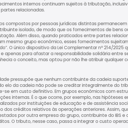
necimentos internos continuam sujeitos à tributação, inclus
artes relacionadas.
s compostos por pessoas jurídicas distintas permanecem 
ibuinte isolado, de modo que os fornecimentos de bens ou 
butação. Além disso, quando praticados entre partes relaci
um mesmo grupo econômico, esses fornecimentos sujeitam
do”. O único dispositivo da Lei Complementar nº 214/2025
, e apenas para afastar a responsabilidade solidária entre
nhecia o conceito, mas optou por não lhe atribuir qualquer 
dade pressupõe que nenhum contribuinte da cadeia suporte
do elo da cadeia não pode se creditar integralmente do tri
rte-se em custo definitivo. Em grupos econômicos com estru
ções internas. É o que ocorre, por exemplo, nas hipóteses 
lizados por instituições de educação e de assistência socia
o dos créditos relativos às operações anteriores. Assim, 
estados por outra empresa do grupo, contribuinte do IBS e
itos. O tributo, nesse caso, passa a integrar o custo opera