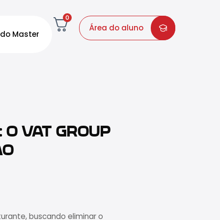
0
Área do aluno
do Master
: O VAT GROUP
ÃO
urante, buscando eliminar o