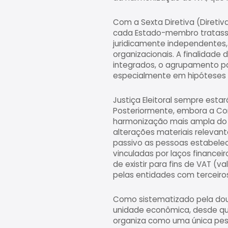
Com a Sexta Diretiva (Diretiv
cada Estado-membro tratasse
juridicamente independentes,
organizacionais. A finalidade
integrados, o agrupamento pa
especialmente em hipóteses de
Justiça Eleitoral sempre estar
Posteriormente, embora a Com
harmonização mais ampla do r
alterações materiais relevant
passivo as pessoas estabelec
vinculadas por laços financei
de existir para fins de VAT (
pelas entidades com terceiro
Como sistematizado pela doutr
unidade econômica, desde que 
organiza como uma única pess