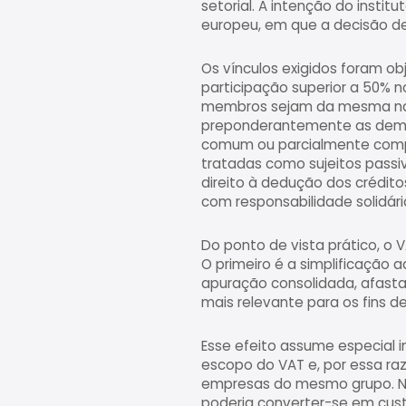
setorial. A intenção do instit
europeu, em que a decisão de
Os vínculos exigidos foram ob
participação superior a 50% n
membros sejam da mesma natu
preponderantemente as demais
comum ou parcialmente compar
tratadas como sujeitos passiv
direito à dedução dos crédit
com responsabilidade solidári
Do ponto de vista prático, o V
O primeiro é a simplificação 
apuração consolidada, afasta
mais relevante para os fins d
Esse efeito assume especial 
escopo do VAT e, por essa ra
empresas do mesmo grupo. Na
poderia converter-se em cust