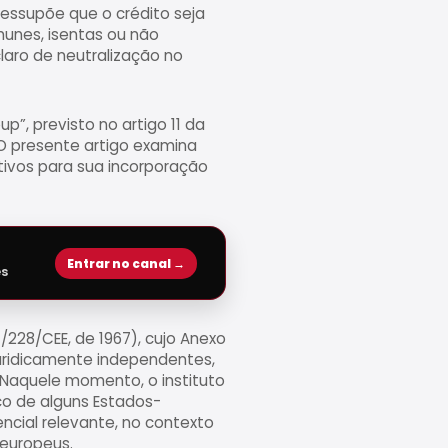
ressupõe que o crédito seja
unes, isentas ou não
laro de neutralização no
p”, previsto no artigo 11 da
e. O presente artigo examina
tivos para sua incorporação
Entrar no canal →
es
/228/CEE, de 1967), cujo Anexo
uridicamente independentes,
 Naquele momento, o instituto
co de alguns Estados-
cial relevante, no contexto
 europeus.