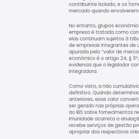
contribuinte isolado, e os for
mercado quando envolverem p
No entanto, grupos econômico
empresa é tratada como contr
elas continuam sujeitos à tri
de empresas integrantes de 
apurada pelo “valor de merca
econômico é o artigo 24, § 3º
evidencia que o legislador co
integradora.
Como visto, a não cumulativi
definitivo. Quando determina
anteriores, esse valor conve
ser gerado nas próprias opera
ao IBS sobre fornecimentos rea
imunidade acarreta a anulaçã
recebe serviços de gestão pr
apropriar dos respectivos créd