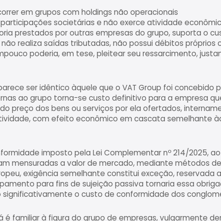
orrer em grupos com holdings não operacionais
participações societárias e não exerce atividade econômica
oria prestados por outras empresas do grupo, suporta o cu
ão realiza saídas tributadas, não possui débitos próprios 
pouco poderia, em tese, pleitear seu ressarcimento, justa
arece ser idêntico àquele que o VAT Group foi concebido par
nas ao grupo torna-se custo definitivo para a empresa que
o preço dos bens ou serviços por ela ofertados, internamen
ividade, com efeito econômico em cascata semelhante à
formidade imposto pela Lei Complementar nº 214/2025, ao 
ejam mensuradas a valor de mercado, mediante métodos d
opeu, exigência semelhante constitui exceção, reservada a 
upamento para fins de sujeição passiva tornaria essa obrig
o significativamente o custo de conformidade dos conglomer
ro já é familiar à figura do grupo de empresas, vulgarmente