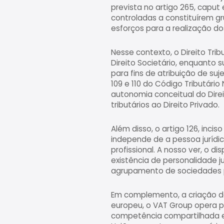
prevista no artigo 265, caput 
controladas a constituírem g
esforços para a realização d
Nesse contexto, o Direito Trib
Direito Societário, enquanto s
para fins de atribuição de suj
109 e 110 do Código Tributári
autonomia conceitual do Direi
tributários ao Direito Privado.
Além disso, o artigo 126, incis
independe de a pessoa jurídi
profissional. A nosso ver, o di
existência de personalidade ju
agrupamento de sociedades par
Em complemento, a criação de 
europeu, o VAT Group opera pe
competência compartilhada en