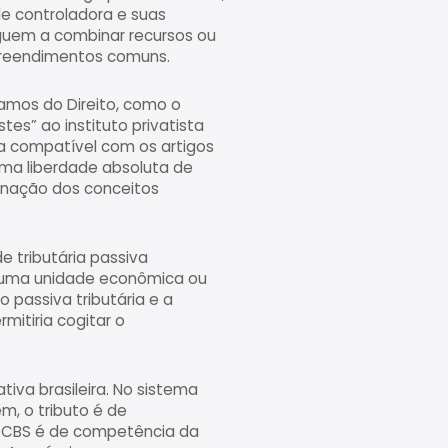
ade controladora e suas
guem a combinar recursos ou
mpreendimentos comuns.
 ramos do Direito, como o
tes” ao instituto privatista
ria compatível com os artigos
 uma liberdade absoluta de
dinação dos conceitos
de tributária passiva
e uma unidade econômica ou
o passiva tributária e a
mitiria cogitar o
iva brasileira. No sistema
m, o tributo é de
 a CBS é de competência da