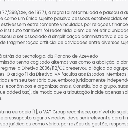
a 77/388/CEE, de 1977), a regra foi reformulada e passou a
 como um único sujeito passivo pessoas estabelecidas em 
 estivessem estreitamente vinculadas por relações finance
 do instituto também foi redefinida: além de refletir a unid
ssou a ser associado à simplificação administrativa e ao
 fragmentação artificial de atividades entre diversos suje
á atrás da tecnologia, diz Floriano de Azevedo
issão tenha cogitado alternativas como a abolição, a obr
egime, a Diretiva 2006/112/CE preservou a lógica do agru
es. O artigo 11 da Diretiva IVA faculta aos Estados-Membros
idas em seu território que, embora juridicamente indepen
ros, econômicos e organizacionais. Constituído o grupo, su
value added tax), de modo que a tributação incide apenas s
s.
ina europeia [1], o VAT Group reconhece, ao nível do sujeit
pressuposto alguns vínculos: deve ser irrelevante para fi
oa jurídica ou como várias, por razões de gestão, respons