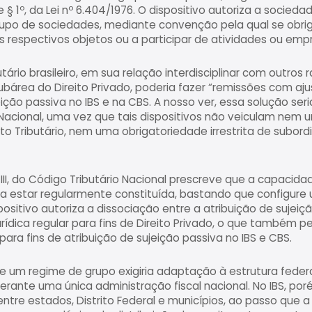
e § 1º, da Lei nº 6.404/1976. O dispositivo autoriza a socied
rupo de sociedades, mediante convenção pela qual se obri
os respectivos objetos ou a participar de atividades ou e
utário brasileiro, em sua relação interdisciplinar com outros
ubárea do Direito Privado, poderia fazer “remissões com ajus
eição passiva no IBS e na CBS. A nosso ver, essa solução se
o Nacional, uma vez que tais dispositivos não veiculam nem
to Tributário, nem uma obrigatoriedade irrestrita de subor
o III, do Código Tributário Nacional prescreve que a capacida
ca estar regularmente constituída, bastando que configur
spositivo autoriza a dissociação entre a atribuição de sujeiçã
rídica regular para fins de Direito Privado, o que também per
a fins de atribuição de sujeição passiva no IBS e CBS.
um regime de grupo exigiria adaptação à estrutura federat
rante uma única administração fiscal nacional. No IBS, poré
tre estados, Distrito Federal e municípios, ao passo que