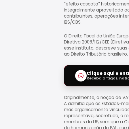
“efeito cascata” historicamen
integralmente aproveitado a
contribuintes, operações inte
IBS/CBS.
O Direito Fiscal da União Eur
Diretiva 2006/112/CEE (Diretiva
esse instituto, descreve sua
ao Direito Tributário brasileiro.
Clique aqui e en
Receba artigos, notí
Originalmente, a noção de VAT
A admitia que os Estados-me
mas organicamente vinculadas
representava, sobretudo, o r
membros da UE, sem que a Com
da harmonização do IVA, que i