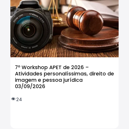
7º Workshop APET de 2026 –
Cu
Atividades personalíssimas, direito de
Tr
imagem e pessoa jurídica
In
03/09/2026
tr
IF
e 
24
(
1.