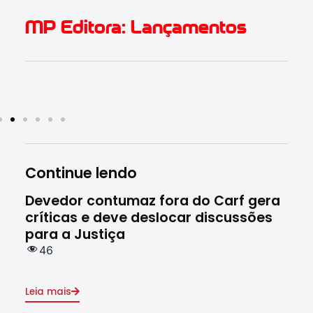
MP Editora: Lançamentos
Continue lendo
Devedor contumaz fora do Carf gera
Gov
críticas e deve deslocar discussões
sóc
para a Justiça
co
46
8
Leia mais
Leia