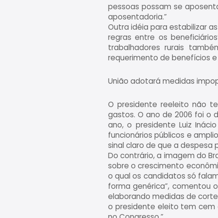
pessoas possam se aposentar
aposentadoria.”
Outra idéia para estabilizar 
regras entre os beneficiári
trabalhadores rurais també
requerimento de benefícios e c
União adotará medidas impo
O presidente reeleito não t
gastos. O ano de 2006 foi o 
ano, o presidente Luiz Inác
funcionários públicos e ampli
sinal claro de que a despesa p
Do contrário, a imagem do Bra
sobre o crescimento econômic
o qual os candidatos só falam
forma genérica”, comentou o e
elaborando medidas de corte 
o presidente eleito tem cem d
no Congresso.”