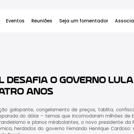
Eventos
Reuniões
Seja um fomentador
Associa
L DESAFIA O GOVERNO LULA
ATRO ANOS
lação galopante, congelamento de preços, tablita, confis
 disparada do dólar – temas que incomodaram milhões de br
curandeirismo e planos mirabolantes, o novo presidente d
onômica, herdados do governo Fernando Henrique Cardoso: 