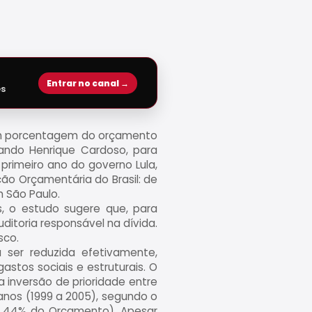
Entrar no canal →
es
 Em porcentagem do orçamento
nando Henrique Cardoso, para
primeiro ano do governo Lula,
o Orçamentária do Brasil: de
m São Paulo.
, o estudo sugere que, para
uditoria responsável na dívida.
sco.
 ser reduzida efetivamente,
stos sociais e estruturais. O
a inversão de prioridade entre
 anos (1999 a 2005), segundo o
e a 44% do Orçamento). Apesar