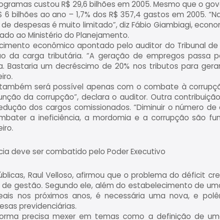
ogramas custou R$ 29,6 bilhões em 2005. Mesmo que o gove
6 bilhões ao ano – 1,7% dos R$ 357,4 gastos em 2005. “N
 de despesas é muito limitado”, diz Fábio Giambiagi, econo
gado ao Ministério do Planejamento.
scimento econômico apontado pelo auditor do Tribunal de 
ção da carga tributária. “A geração de empregos passa 
a. Bastaria um decréscimo de 20% nos tributos para ge
iro.
l também será possível apenas com o combate à corrupçã
unção da corrupção”, declara o auditor. Outra contribuiç
redução dos cargos comissionados. “Diminuir o número de 
ombater a ineficiência, a mordomia e a corrupção são f
iro.
ncia deve ser combatido pelo Poder Executivo
blicas, Raul Velloso, afirmou que o problema do déficit c
de gestão. Segundo ele, além do estabelecimento de uma
eais nos próximos anos, é necessária uma nova, e polê
esas previdenciárias.
eforma precisa mexer em temas como a definição de um