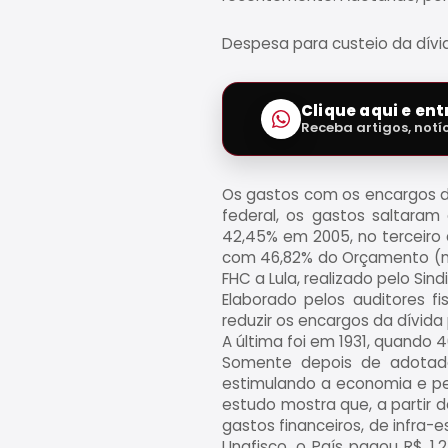
Despesa para custeio da dívi
Clique aqui e en
Receba artigos, notí
Os gastos com os encargos d
federal, os gastos saltaram
42,45% em 2005, no terceiro 
com 46,82% do Orçamento (ma
FHC a Lula, realizado pelo Sin
Elaborado pelos auditores 
reduzir os encargos da dívida 
A última foi em 1931, quando 4
Somente depois de adotadas
estimulando a economia e per
estudo mostra que, a partir d
gastos financeiros, de infra-
Unafisco, o País pagou R$ 1,