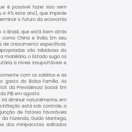
que é possível fazer isso sem
3% a 4% este ano), que impede
terminar o futuro da economia
 o Brasil, que está bem atrás
, como China e Índia. Em seu
 de crescimento específicas.
propriadas são inibidores do
a mobiliária, o Estado suga os
tária a níveis insuportáveis e
. Somente com os salários e as
o gasto do Bolsa Família. As
cit da Previdência Social. Em
 do PIB em agosto.
irá diminuir naturalmente, em
inflação está sob controle, a
njunção de fatores favoráveis
ro da Fazenda, Guido Mantega,
ha dos minipacotes editados