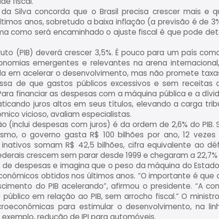
de fiscal.
a da Silva concorda que o Brasil precisa crescer mais e 
timos anos, sobretudo a baixa inflação (a previsão é de 
orma como será encaminhado o ajuste fiscal é que pode de
Bruto (PIB) deverá crescer 3,5%. É pouco para um país como
conomias emergentes e relevantes na arena internacional
ala em acelerar o desenvolvimento, mas não promete taxas
ssa de que gastos públicos excessivos e sem receitas a
ara financiar as despesas com a máquina pública e a dívid
aticando juros altos em seus títulos, elevando a carga tribu
ico vicioso, avaliam especialistas.
ião (inclui despesas com juros) é da ordem de 2,6% do PIB
ismo, o governo gasta R$ 100 bilhões por ano, 12 vezes 
nativos somam R$ 42,5 bilhões, cifra equivalente ao défi
federais crescem sem parar desde 1999 e chegaram a 22,7%
o de despesas e imagina que o peso da máquina do Estado 
nômicos obtidos nos últimos anos. “O importante é que a 
scimento do PIB acelerando”, afirmou o presidente. “A co
o público em relação ao PIB, sem arrocho fiscal.” O minist
oeconômicas para estimular o desenvolvimento, na lin
exemplo, redução de IPI para automóveis.