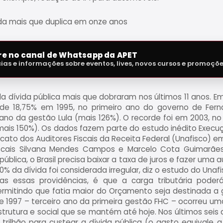
da mais que duplica em onze anos
tre no canal de Whatsapp da APET
cias e informações sobre eventos, lives, novos cursos e promoçõ
a dívida pública mais que dobraram nos últimos 11 anos.
 de 18,75% em 1995, no primeiro ano do governo de Fer
ano da gestão Lula (mais 126%). O recorde foi em 2003, no 
is 150%). Os dados fazem parte do estudo inédito Execuçã
dicato dos Auditores Fiscais da Receita Federal (Unafisco) e
fiscais Silvana Mendes Campos e Marcelo Cota Guimarães
pública, o Brasil precisa baixar a taxa de juros e fazer uma a
0% da dívida foi considerada irregular, diz o estudo do Unafi
 essas providências, é que a carga tributária poderá
mitindo que fatia maior do Orçamento seja destinada a ga
e 1997 – terceiro ano da primeira gestão FHC – ocorreu um
estrutura e social que se mantém até hoje. Nos últimos seis
2 trilhão para custear a dívida pública (o gasto equival