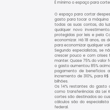
É mínimo o espaço para cort
O espaço para cortar despes
gasto para tocar a máquina 
todas as suas contas, da luz
qualquer novo investiment
protegidas por leis e pela C
economizar. Há 18 anos, as 
para economizar qualquer valo
Segundo especialistas, se n
crescer pouco e com crises f
manter. Quase 75% do valor f
o gasto aumentou 85% acima d
pagamento de benefícios ac
incremento de 310%, para R$ 4
bilhões.
Os 14% restantes do gasto 
como transferências da Lei K
cortes são destinados ao cus
cálculos são do especialist
federal.