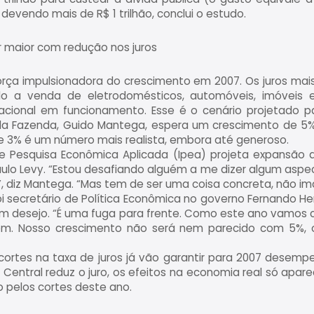
 devendo mais de R$ 1 trilhão, conclui o estudo.
 maior com redução nos juros
força impulsionadora do crescimento em 2007. Os juros m
do a venda de eletrodomésticos, automóveis, imóveis 
cional em funcionamento. Esse é o cenário projetado pa
da Fazenda, Guido Mantega, espera um crescimento de 5
e 3% é um número mais realista, embora até generoso.
de Pesquisa Econômica Aplicada (Ipea) projeta expansão d
lo Levy. “Estou desafiando alguém a me dizer algum aspe
 diz Mantega. “Mas tem de ser uma coisa concreta, não imag
oi secretário de Política Econômica no governo Fernando H
 desejo. “É uma fuga para frente. Como este ano vamos 
m. Nosso crescimento não será nem parecido com 5%, 
cortes na taxa de juros já vão garantir para 2007 desem
Central reduz o juro, os efeitos na economia real só apa
o pelos cortes deste ano.