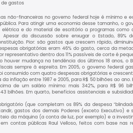
e de gastos
as não-financeiras no governo federal hoje é mínimo e eq
pública. Para atingir uma economia desse tamanho, o gov
 elétrica e do material de escritório a programas como 
o. Apesar da discussão sobre enxugar o Estado, 89% d
onstituição. Pior: são gastos que crescem rápido, dimin
despesas obrigatórias eram 46% do gasto, cerca da met
r representativo dentro dos 11% passíveis de corte é pequ
ão houver mudança na tendência dos últimos 18 anos, o B
iscais sempre à espreita. Em 2005, o governo federal ga
oi consumido com quatro despesas obrigatórias e crescentes
a inflação entre 1987 e 2005, para R$ 50 bilhões ao ano.
ima de um salário mínimo: mais 342%, para R$ 96 bilhõe
3 bilhões. Em quarto, benefícios assistenciais e subsidiad
obrigatório (que completam os 89% da despesa “blindada
andir, gastos dos demais Poderes (exceto Executivo) e s
teio da máquina (a conta de luz, por exemplo) e a investi
a em contas públicas Raul Velloso, feitos com base nas 