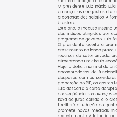
metas de inflação e austerida
O presidente Luiz Inácio Lul
ameaçar as conquistas dos úl
a corrosão dos salários. A f
brasileira.
Este ano, o Produto Interno 
dos índices atingidos por e
programa de governo, Lula f
O presidente aceita a premi
crescimento no longo prazo. P
recursos do setor privado, pr
alimentando um círculo econôm
Hoje, o déficit nominal da Un
aposentadorias do funcional
despesas com os servidores i
proporção ao PIB, os gastos 
Lula descarta o corte abrupt
conseqüência dos avanços eco
taxa de juros caindo e o cre
facilitará a redução do gast
promete novas medidas micr
recentemente. Adotando, por 