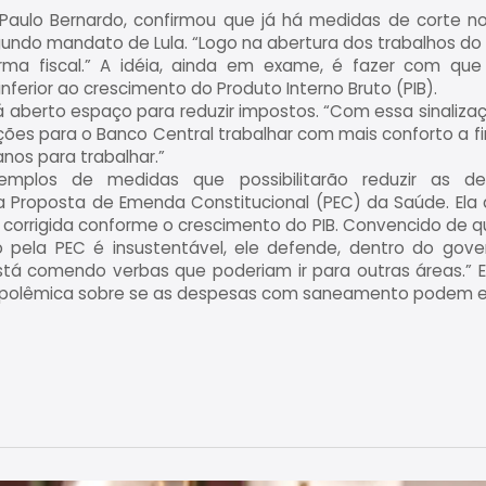
 Paulo Bernardo, confirmou que já há medidas de corte n
undo mandato de Lula. “Logo na abertura dos trabalhos d
a fiscal.” A idéia, ainda em exame, é fazer com que
erior ao crescimento do Produto Interno Bruto (PIB).
 aberto espaço para reduzir impostos. “Com essa sinaliza
ões para o Banco Central trabalhar com mais conforto a fim
nos para trabalhar.”
emplos de medidas que possibilitarão reduzir as de
roposta de Emenda Constitucional (PEC) da Saúde. Ela 
 corrigida conforme o crescimento do PIB. Convencido de q
pela PEC é insustentável, ele defende, dentro do gove
á comendo verbas que poderiam ir para outras áreas.” Es
 polêmica sobre se as despesas com saneamento podem en