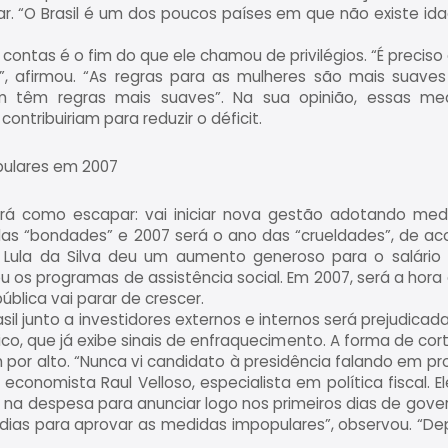
. “O Brasil é um dos poucos países em que não existe ida
as contas é o fim do que ele chamou de privilégios. “É preci
os”, afirmou. “As regras para as mulheres são mais suav
m têm regras mais suaves”. Na sua opinião, essas med
ontribuiriam para reduzir o déficit.
pulares em 2007
erá como escapar: vai iniciar nova gestão adotando med
das “bondades” e 2007 será o ano das “crueldades”, de ac
io Lula da Silva deu um aumento generoso para o salário 
ou os programas de assistência social. Em 2007, será a hora
ública vai parar de crescer.
sil junto a investidores externos e internos será prejudica
o, que já exibe sinais de enfraquecimento. A forma de cor
 por alto. “Nunca vi candidato à presidência falando em pr
conomista Raul Velloso, especialista em política fiscal. E
na despesa para anunciar logo nos primeiros dias de gover
ias para aprovar as medidas impopulares”, observou. “Depoi