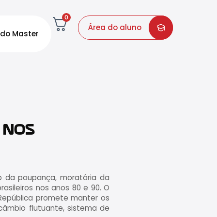
0
Área do aluno
do Master
 NOS
co da poupança, moratória da
asileiros nos anos 80 e 90. O
a República promete manter os
câmbio flutuante, sistema de