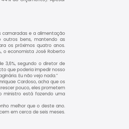
ais camaradas e a alimentação
e outros bens, mantendo as
ra os próximos quatro anos.
%, o economista José Roberto
e 3,6%, segundo o diretor de
cto que poderia impedir nosso
inária. Eu não vejo nada.”
enriquae Cardoso, acha que os
crescer pouco, eles prometem
o ministro está fazendo uma
penho melhor que o deste ano.
recem em cerca de seis meses.