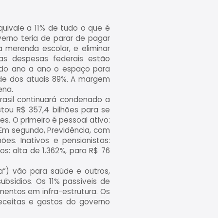
uivale a 11% de tudo o que é
erno teria de parar de pagar
a merenda escolar, e eliminar
as despesas federais estão
uindo ano a ano o espaço para
ade dos atuais 89%. A margem
ena.
rasil continuará condenado a
stou R$ 357,4 bilhões para se
. O primeiro é pessoal ativo:
 Em segundo, Previdência, com
s. Inativos e pensionistas:
os: alta de 1.362%, para R$ 76
”) vão para saúde e outros,
ubsídios. Os 11% passíveis de
mentos em infra-estrutura. Os
receitas e gastos do governo