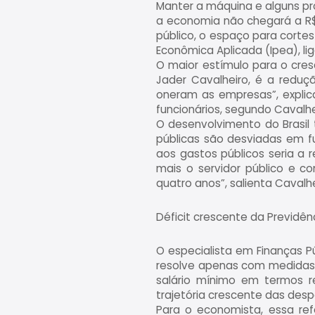
Manter a máquina e alguns pr
a economia não chegará a R$ 
público, o espaço para cortes
Econômica Aplicada (Ipea), li
O maior estímulo para o cre
Jader Cavalheiro, é a redu
oneram as empresas”, explic
funcionários, segundo Cavalhe
O desenvolvimento do Brasi
públicas são desviadas em f
aos gastos públicos seria a 
mais o servidor público e c
quatro anos”, salienta Cavalhe
Déficit crescente da Previdê
O especialista em Finanças Pú
resolve apenas com medidas 
salário mínimo em termos r
trajetória crescente das desp
Para o economista, essa r