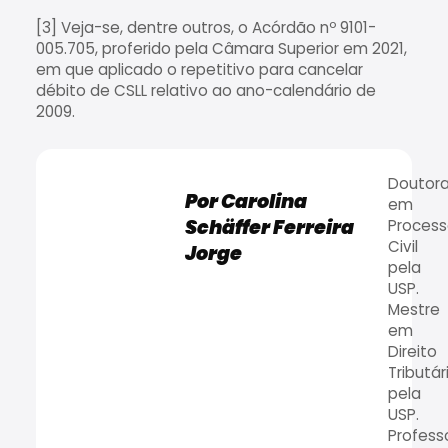
[3] Veja-se, dentre outros, o Acórdão nº 9101-
005.705, proferido pela Câmara Superior em 2021,
em que aplicado o repetitivo para cancelar
débito de CSLL relativo ao ano-calendário de
2009.
Doutor
Por Carolina
em
Schäffer Ferreira
Proces
Civil
Jorge
pela
USP.
Mestre
em
Direito
Tributár
pela
USP.
Profess