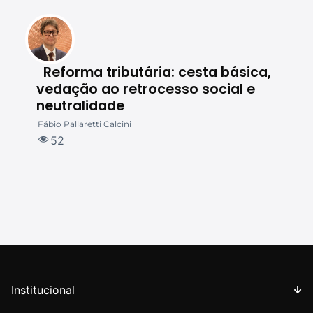
Reforma tributária: cesta básica,
vedação ao retrocesso social e
c
neutralidade
Hu
Fábio Pallaretti Calcini
52
Institucional