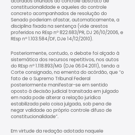
acórdãos oriundos do controle abstrato de
constitucionalidade e aqueles do controle
concreto acompanhados de resolução do
Senado poderiam afastar, automaticamente, a
disciplina fixada na sentença (vide arestos
proferidos no REsp nº 822.683/PR, DJ 26/10/2006, e
REsp nº 1.103.584/DF, DJe 14/12/2010).
Posteriormente, contudo, o debate foi alçado à
sistemática dos recursos repetitivos, nos autos
do REsp nº 1.118.893/MG (DJe 06.04.2011), tendo a
Corte consignado, na ementa do acórdão, que “o
fato de o Supremo Tribunal Federal
posteriormente manifestar-se em sentido
oposto à decisão judicial transitada em julgado
em nada pode alterar a relação jurídica
estabilizada pela coisa julgada, sob pena de
negar validade ao próprio controle difuso de
constitucionalidade”.
Em virtude da redação adotada naquele