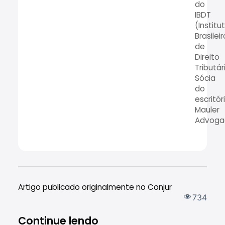
do
IBDT
(Institu
Brasileir
de
Direito
Tributár
Sócia
do
escritór
Mauler
Advoga
Artigo publicado originalmente no Conjur
734
Continue lendo