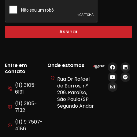
Assinar
Entre em
Onde estamos
contato
Rua Dr Rafael
(11) 3105-
de Barros, nº
6191
209, Paraíso,
São Paulo/SP.
(11) 3105-
Segundo Andar
7132
(11) 9 7507-
4186