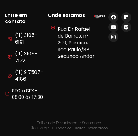
Entre em
Onde estamos
contato
Rua Dr Rafael
(11) 3105-
de Barros, nº
6191
209, Paraíso,
São Paulo/SP.
(11) 3105-
Segundo Andar
7132
(11) 9 7507-
4186
SEG a SEX -
08:00 às 17:30
Política de Privacidade e Segurança
© 2021 APET. Todos os Direitos Reservados