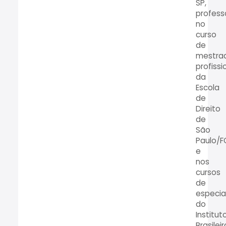
SP,
profess
no
curso
de
mestra
profissi
da
Escola
de
Direito
de
São
Paulo/F
e
nos
cursos
de
especia
do
Institut
Brasileir