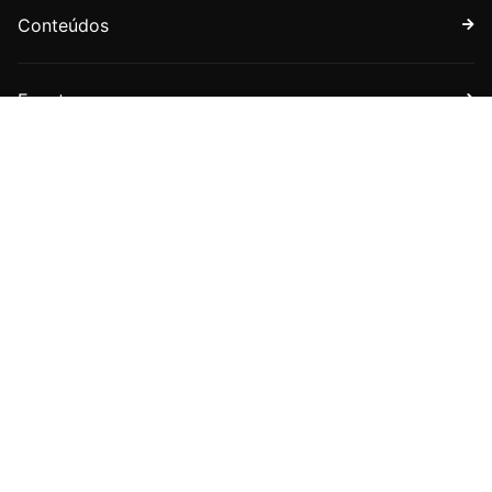
Conteúdos
Eventos
Faça parte
Assine nossa newsletter
Receba boletins com novidades sobre a APET e sobre
o universo jurídico tributário.