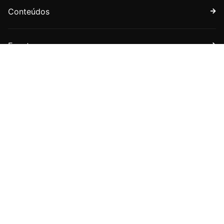
Conteúdos
Eventos
Faça parte
Assine nossa newsletter
Receba boletins com novidades sobre a APET e sobre
o universo jurídico tributário.