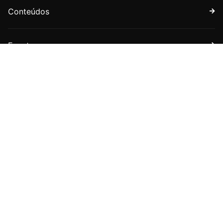
Conteúdos
Eventos
Faça parte
Assine nossa newsletter
Receba boletins com novidades sobre a APET e sobre
o universo jurídico tributário.