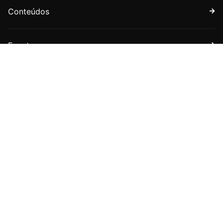
Conteúdos
Eventos
Faça parte
Assine nossa newsletter
Receba boletins com novidades sobre a APET e sobre
o universo jurídico tributário.