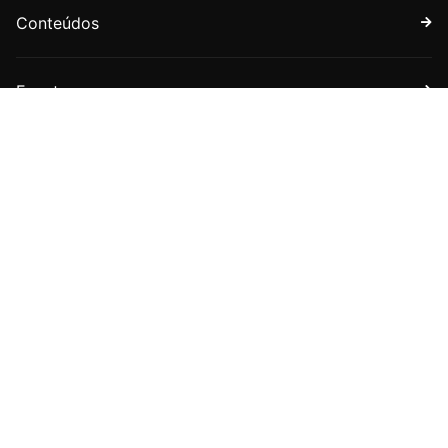
Conteúdos
Eventos
Faça parte
Assine nossa newsletter
Receba boletins com novidades sobre a APET e sobre
o universo jurídico tributário.