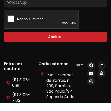
Assinar
Entre em
Onde estamos
contato
Rua Dr Rafael
(11) 3105-
de Barros, nº
6191
209, Paraíso,
São Paulo/SP.
(11) 3105-
Segundo Andar
7132
(11) 9 7507-