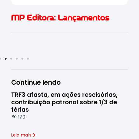
MP Editora: Lançamentos
Continue lendo
TRF3 afasta, em ações rescisórias,
Res
contribuição patronal sobre 1/3 de
de 
férias
do 
170
2
Leia mais
Leia