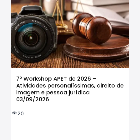
7º Workshop APET de 2026 –
Cu
Atividades personalíssimas, direito de
Tr
imagem e pessoa jurídica
In
03/09/2026
tr
IF
e 
20
(
1.