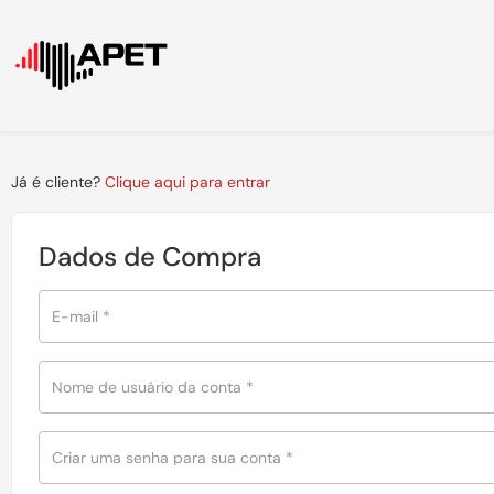
Já é cliente?
Clique aqui para entrar
Dados de Compra
E-mail
*
Nome de usuário da conta
*
Criar uma senha para sua conta
*