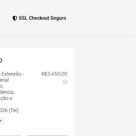
SSL Checkout Seguro
o
R$
3.450,00
 Extensão -
Penal
o:
dência,
ação e
026 (Ter)