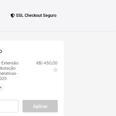
SSL Checkout Seguro
o
R$
1.450,00
 Extensão:
ibutação
erativas -
025
Aplicar