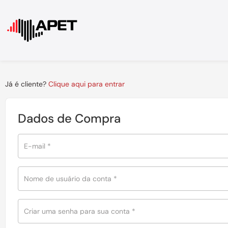
Já é cliente?
Clique aqui para entrar
Dados de Compra
E-mail
*
Nome de usuário da conta
*
Criar uma senha para sua conta
*